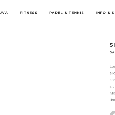
UVA
FITNESS
PÁDEL & TENNIS
INFO & 
S
GA
Lor
ali
con
sit
Mo
tin