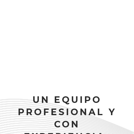
ENTRENAMIENTO
PERSONAL
En Club DUVA somos amantes de la vida
activa, nos apasiona el movimiento.
Compartimos un estilo de vida saludable y
queremos motivarte en tus objectivos. Con
amplia formación específica y experiencia te
ayudaremos a optimizar tu entrenamiento.
UN EQUIPO
PROFESIONAL Y
CON