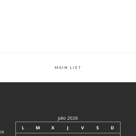
MAIN LIST
julio 2026
L
M
X
J
V
S
D
os